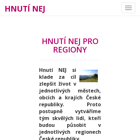
HNUTÍ NEJ
Navig
HNUTÍ NEJ PRO
REGIONY
Hnutí NEJ si
klade za cíl
zlepšit život v
jednotlivých městech,
obcích a krajích České
republiky. Proto
postupně vytváříme
tým skvělých lidí, kteří
budou působit v
jednotlivých regionech
České republiky.