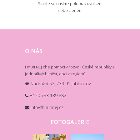
Staňte se naším spolupracovníkem
nebo členem
O NÁS
Hnutí NEJ che pomoci v rozvoji České republiky a
jednotlivých měst, obcí a regionů.
Nádražní 52, 739 91 Jablunkov
+420 733 139 882
info@hnutinej.cz
FOTOGALERIE